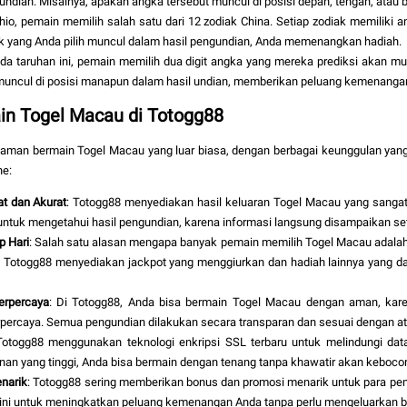
undian. Misalnya, apakah angka tersebut muncul di posisi depan, tengah, atau 
hio, pemain memilih salah satu dari 12 zodiak China. Setiap zodiak memiliki a
diak yang Anda pilih muncul dalam hasil pengundian, Anda memenangkan hadiah.
ada taruhan ini, pemain memilih dua digit angka yang mereka prediksi akan 
muncul di posisi manapun dalam hasil undian, memberikan peluang kemenangan 
n Togel Macau di Totogg88
man bermain Togel Macau yang luar biasa, dengan berbagai keunggulan yang
ne:
t dan Akurat
: Totogg88 menyediakan hasil keluaran Togel Macau yang sangat
ntuk mengetahui hasil pengundian, karena informasi langsung disampaikan set
p Hari
: Salah satu alasan mengapa banyak pemain memilih Togel Macau adalah
ri. Totogg88 menyediakan jackpot yang menggiurkan dan hadiah lainnya yang
erpercaya
: Di Totogg88, Anda bisa bermain Togel Macau dengan aman, ka
rpercaya. Semua pengundian dilakukan secara transparan dan sesuai dengan at
Totogg88 menggunakan teknologi enkripsi SSL terbaru untuk melindungi data
an yang tinggi, Anda bisa bermain dengan tenang tanpa khawatir akan kebocor
narik
: Totogg88 sering memberikan bonus dan promosi menarik untuk para pe
ni untuk meningkatkan peluang kemenangan Anda tanpa perlu mengeluarkan b