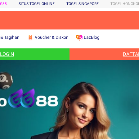
G88
SITUS TOGEL ONLINE
TOGEL SINGAPORE
TOGEL HONGKO
 & Tagihan
Voucher & Diskon
LazBlog
LOGIN
DAFTA