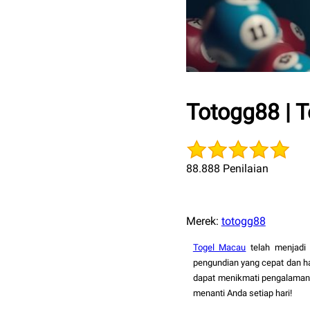
Totogg88 | T
88.888 Penilaian
Merek
:
totogg88
Togel Macau
telah menjadi 
pengundian yang cepat dan had
dapat menikmati pengalaman 
menanti Anda setiap hari!