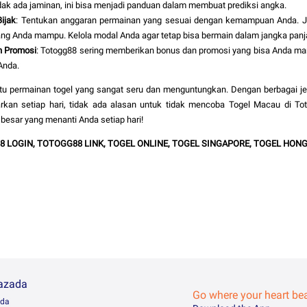
idak ada jaminan, ini bisa menjadi panduan dalam membuat prediksi angka.
ijak
: Tentukan anggaran permainan yang sesuai dengan kemampuan Anda. Ja
yang Anda mampu. Kelola modal Anda agar tetap bisa bermain dalam jangka panj
n Promosi
: Totogg88 sering memberikan bonus dan promosi yang bisa Anda m
Anda.
tu permainan togel yang sangat seru dan menguntungkan. Dengan berbagai jen
arkan setiap hari, tidak ada alasan untuk tidak mencoba Togel Macau di Toto
 besar yang menanti Anda setiap hari!
8 LOGIN, TOTOGG88 LINK, TOGEL ONLINE, TOGEL SINGAPORE, TOGEL HO
Lazada
Go where your heart be
ada