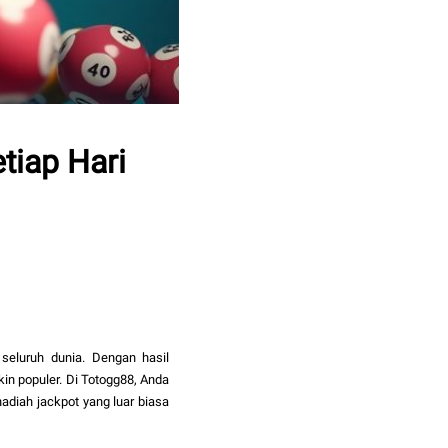
tiap Hari
 seluruh dunia. Dengan hasil
kin populer. Di Totogg88, Anda
diah jackpot yang luar biasa